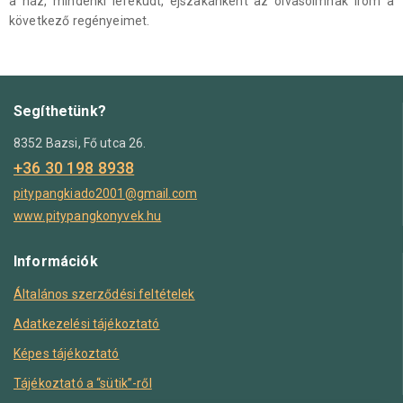
a ház, mindenki lefeküdt, éjszakánként az olvasóimnak írom a
következő regényeimet.
Segíthetünk?
8352 Bazsi, Fő utca 26.
+36 30 198 8938
pitypangkiado2001@gmail.com
www.pitypangkonyvek.hu
Információk
Általános szerződési feltételek
Adatkezelési tájékoztató
Képes tájékoztató
Tájékoztató a “sütik”-ről