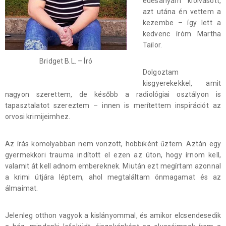
édesanyám kiolvasott,
azt utána én vettem a
kezembe – így lett a
kedvenc íróm Martha
Tailor.
Bridget B.L. – Író
Dolgoztam
kisgyerekekkel, amit
nagyon szerettem, de később a radiológiai osztályon is
tapasztalatot szereztem – innen is merítettem inspirációt az
orvosi krimijeimhez.
Az írás komolyabban nem vonzott, hobbiként űztem. Aztán egy
gyermekkori trauma indított el ezen az úton, hogy írnom kell,
valamit át kell adnom embereknek. Miután ezt megírtam azonnal
a krimi útjára léptem, ahol megtaláltam önmagamat és az
álmaimat.
Jelenleg otthon vagyok a kislányommal, és amikor elcsendesedik