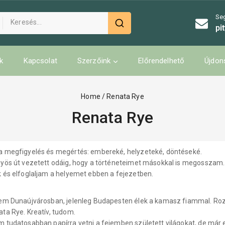
Se
pi
k
Kapcsolat
Szerzőink
Előrendelhető
Újdon
Home
/
Renata Rye
Renata Rye
 megfigyelés és megértés: embereké, helyzeteké, döntéseké.
ös út vezetett odáig, hogy a történeteimet másokkal is megosszam. Z
 és elfoglaljam a helyemet ebben a fejezetben.
em Dunaújvárosban, jelenleg Budapesten élek a kamasz fiammal. Roz
ta Rye. Kreatív, tudom.
 tudatosabban papírra vetni a fejemben született világokat, de már