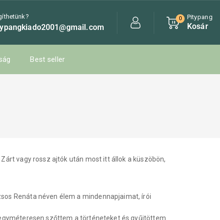
gíthetünk?
Pitypang
0
Kosár
typangkiado2001@gmail.com
ság
Best seller
árt vagy rossz ajtók után most itt állok a küszöbön,
sos Renáta néven élem a mindennapjaimat, írói
 egyméteresen szőttem a történeteket és gyűjtöttem