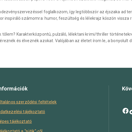
dezvényszervezéssel foglalkozom, így legtöbbször az éjszaka ad tere
or inspiráló számomra: humor, feszültség és lélekrajz köszön vissza r
 tőlem? Karakterközpontú, pulzáló, lélektani krimi/thriller történet
reznék és élveznék azokat. Valójában az életet írom le, a bonyolult d
nformációk
Köv
ltalános szerződési feltételek
datkezelési tájékoztató
épes tájékoztató
ájékoztató a “sütik”-ről