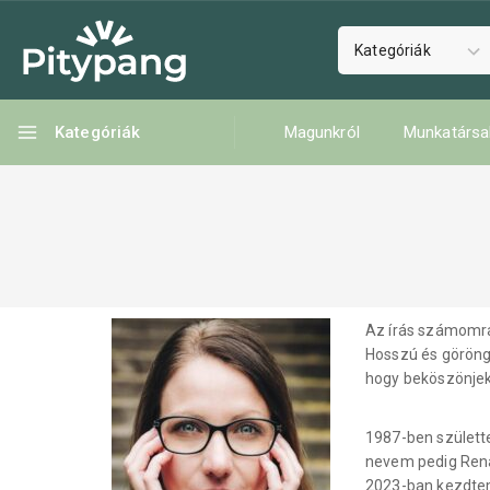
Kategóriák
Magunkról
Munkatársa
Az írás számomra
Hosszú és göröngy
hogy beköszönjek
1987-ben születt
nevem pedig Rena
2023-ban kezdtem