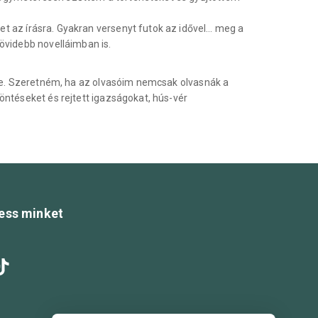
t az írásra. Gyakran versenyt futok az idővel… meg a
övidebb novelláimban is.
ekre. Szeretném, ha az olvasóim nemcsak olvasnák a
öntéseket és rejtett igazságokat, hús-vér
ess minket