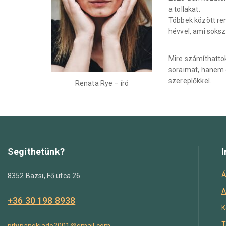
a tollakat.
Többek között ren
hévvel, ami soksz
Mire számíthattok
soraimat, hanem é
szereplőkkel.
Renata Rye – író
Segíthetünk?
I
Á
8352 Bazsi, Fő utca 26.
A
+36 30 198 8938
K
T