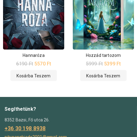
Hannaróza
Hozzád tartozom
6190
Ft
5570
Ft
5999
Ft
5399
Ft
Kosárba Teszem
Kosárba Teszem
Segíthetünk?
8352 Bazsi, Fő utca 26.
+36 30 198 8938