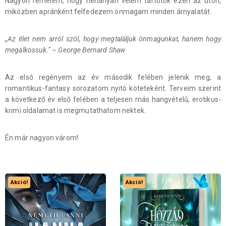
Nagyon remélem, hogy néhányan velem tartotok ezen az úton,
miközben apránként felfedezem önmagam minden árnyalatát.
„Az élet nem arról szól, hogy megtaláljuk önmagunkat, hanem hogy
megalkossuk.” – George Bernard Shaw
Az első regényem az év második felében jelenik meg, a
romantikus-fantasy sorozatom nyitó köteteként. Terveim szerint
a következő év első felében a teljesen más hangvételű, erotikus-
krimi oldalamat is megmutathatom nektek.
Én már nagyon várom!
Akció!
Akció!