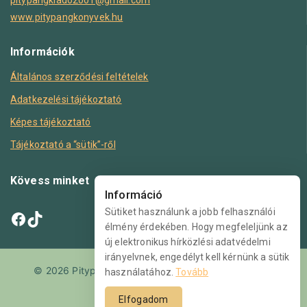
pitypangkiado2001@gmail.com
www.pitypangkonyvek.hu
Információk
Általános szerződési feltételek
Adatkezelési tájékoztató
Képes tájékoztató
Tájékoztató a “sütik”-ről
Kövess minket
Információ
Sütiket használunk a jobb felhasználói
élmény érdekében. Hogy megfeleljünk az
új elektronikus hírközlési adatvédelmi
irányelvnek, engedélyt kell kérnünk a sütik
© 2026 PitypangKönyvek.hu Minden jog fenntartva.
használatához.
Tovább
Elfogadom