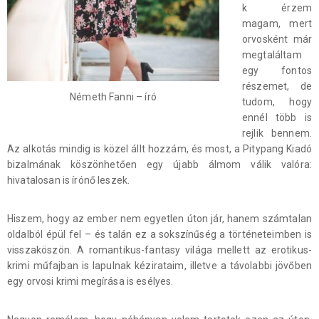
k érzem
magam, mert
orvosként már
megtaláltam
egy fontos
részemet, de
Németh Fanni – író
tudom, hogy
ennél több is
rejlik bennem.
Az alkotás mindig is közel állt hozzám, és most, a Pitypang Kiadó
bizalmának köszönhetően egy újabb álmom válik valóra:
hivatalosan is írónő leszek.
Hiszem, hogy az ember nem egyetlen úton jár, hanem számtalan
oldalból épül fel – és talán ez a sokszínűség a történeteimben is
visszaköszön. A romantikus-fantasy világa mellett az erotikus-
krimi műfajban is lapulnak kézirataim, illetve a távolabbi jövőben
egy orvosi krimi megírása is esélyes.