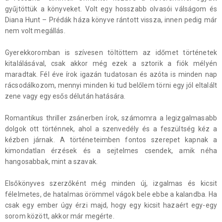
gyűjtöttük a könyveket. Volt egy hosszabb olvasói válságom és
Diana Hunt – Prédák háza könyve rántott vissza, innen pedig már
nem volt megállás.
Gyerekkoromban is szívesen töltöttem az időmet történetek
kitalálásával, csak akkor még ezek a sztorik a fiók mélyén
maradtak. Fél éve írok igazán tudatosan és azóta is minden nap
rácsodálkozom, mennyi minden ki tud belőlem törni egy jól eltalált
zene vagy egy esős délután hatására.
Romantikus thriller zsánerben írok, számomra a legizgalmasabb
dolgok ott történnek, ahol a szenvedély és a feszültség kéz a
kézben járnak. A történeteimben fontos szerepet kapnak a
kimondatlan érzések és a sejtelmes csendek, amik néha
hangosabbak, mint a szavak.
Elsőkönyves szerzőként még minden új, izgalmas és kicsit
félelmetes, de hatalmas örömmel vágok bele ebbe a kalandba. Ha
csak egy ember úgy érzi majd, hogy egy kicsit hazaért egy-egy
sorom között, akkor már megérte.