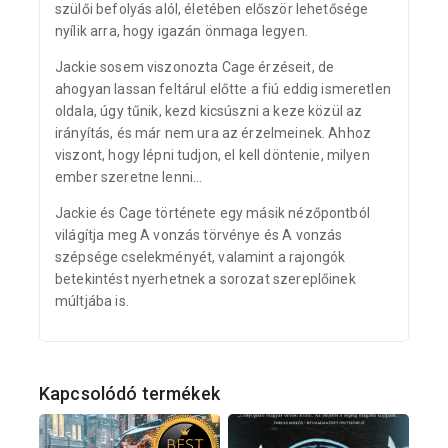
szülői befolyás alól, életében először lehetősége
nyílik arra, hogy igazán önmaga legyen.
Jackie sosem viszonozta Cage érzéseit, de
ahogyan lassan feltárul előtte a fiú eddig ismeretlen
oldala, úgy tűnik, kezd kicsúszni a keze közül az
irányítás, és már nem ura az érzelmeinek. Ahhoz
viszont, hogy lépni tudjon, el kell döntenie, milyen
ember szeretne lenni…
Jackie és Cage története egy másik nézőpontból
világítja meg A vonzás törvénye és A vonzás
szépsége cselekményét, valamint a rajongók
betekintést nyerhetnek a sorozat szereplőinek
múltjába is.
Kapcsolódó termékek