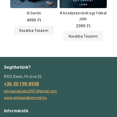
di Santis
A középszerűnél egy fokkal
jobb
4999
Ft
2999
Ft
Kosárba Teszem
Kosárba Teszem
Segíthetünk?
8352 Bazsi, Fő utca 26.
+36 30 198 8938
pitypangkiado2001@gmail.com
www.pitypangkonyvek.hu
Információk