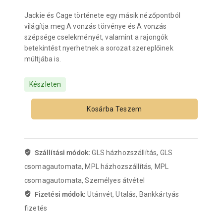
Jackie és Cage története egy másik nézőpontból
világítja meg A vonzás törvénye és A vonzás
szépsége cselekményét, valamint a rajongók
betekintést nyerhetnek a sorozat szereplőinek
múltjába is.
Készleten
Kosárba Teszem
Szállítási módok:
GLS házhozszállítás, GLS
csomagautomata, MPL házhozszállítás, MPL
csomagautomata, Személyes átvétel
Fizetési módok:
Utánvét, Utalás, Bankkártyás
fizetés