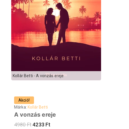
Kollár Betti - A vonzás ereje
Akció!
Márka:
Kollár Betti
A vonzás ereje
4980
Ft
4233
Ft