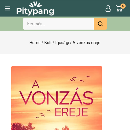
0
Home
/
Bolt
/
Ifjúsági
/
A vonzás ereje