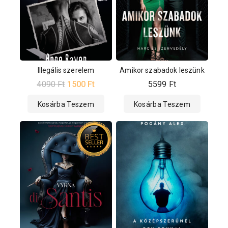
Illegális szerelem
Amikor szabadok leszünk
4090
Ft
1500
Ft
5599
Ft
Kosárba Teszem
Kosárba Teszem