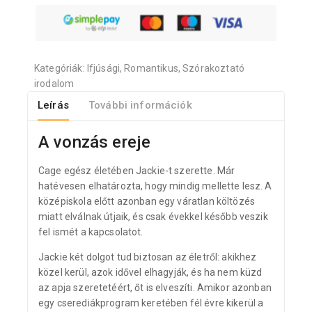
Kategóriák:
Ifjúsági
,
Romantikus
,
Szórakoztató
irodalom
Leírás
További információk
A vonzás ereje
Cage egész életében Jackie-t szerette. Már
hatévesen elhatározta, hogy mindig mellette lesz. A
középiskola előtt azonban egy váratlan költözés
miatt elválnak útjaik, és csak évekkel később veszik
fel ismét a kapcsolatot.
Jackie két dolgot tud biztosan az életről: akikhez
közel kerül, azok idővel elhagyják, és ha nem küzd
az apja szeretetéért, őt is elveszíti. Amikor azonban
egy cserediákprogram keretében fél évre kikerül a