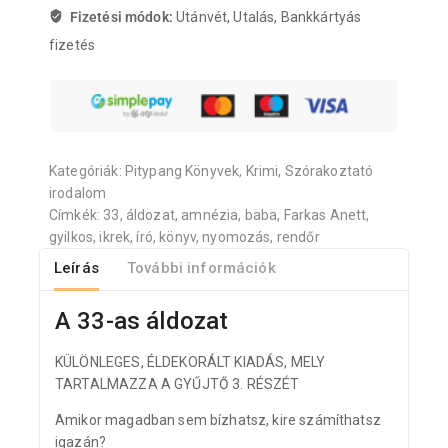
Fizetési módok:
Utánvét, Utalás, Bankkártyás
fizetés
Kategóriák:
Pitypang Könyvek
,
Krimi
,
Szórakoztató
irodalom
Címkék:
33
,
áldozat
,
amnézia
,
baba
,
Farkas Anett
,
gyilkos
,
ikrek
,
író
,
könyv
,
nyomozás
,
rendőr
Leírás
További információk
A 33-as áldozat
KÜLÖNLEGES, ÉLDEKORÁLT KIADÁS, MELY
TARTALMAZZA A GYŰJTŐ 3. RÉSZÉT
Amikor magadban sem bízhatsz, kire számíthatsz
igazán?