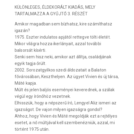
KÜLÖNLEGES, ÉLDEKORÁLT KIADÁS, MELY
TARTALMAZZA A GYŰJTŐ 3. RÉSZÉT
Amikor magadban sem bízhatsz, kire számíthatsz
igazán?
1975. Eszter indulatos apjától rettegve tölti életét.
Mikor világra hozza ikerlányait, azzal további
balsorsát kísérti.
Senki sem hisz neki, amikor azt állítja, családjának
egyik tagja őrült.
2002. Sorozatgyilkos szedi áldozatait a Balaton
fővárosában, Keszthelyen. Az ügyet Vivien és új társa,
Máté kapja.
Múlt és jelen baljós eseményei keverednek, a szálak
végül egy írónőhöz vezetnek.
Elhisszük, hogy a népszerű író, Lengyel Aliz ismeri az
igazságot. De vajon milyen igazságra gondol?
Ahhoz, hogy Vivien és Máté megoldják ezt a rejtélyes
esetet, a nő múltjával kell szembenézniük, azzal, mi
történt 1975 után.