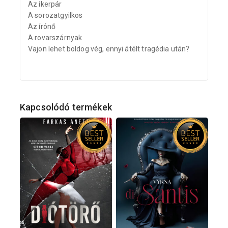
Az ikerpár
A sorozatgyilkos
Az írónő
A rovarszárnyak
Vajon lehet boldog vég, ennyi átélt tragédia után?
Kapcsolódó termékek