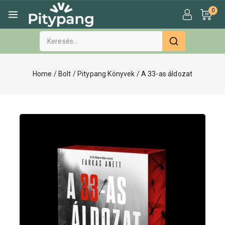
0
Home
/
Bolt
/
Pitypang Könyvek
/
A 33-as áldozat