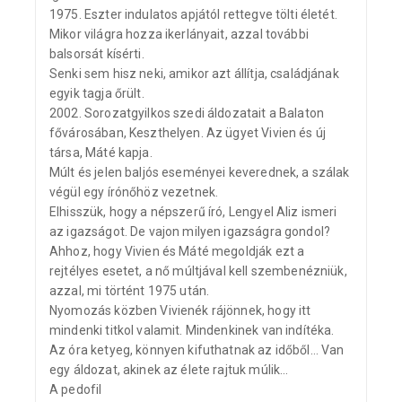
1975. Eszter indulatos apjától rettegve tölti életét.
Mikor világra hozza ikerlányait, azzal további
balsorsát kísérti.
Senki sem hisz neki, amikor azt állítja, családjának
egyik tagja őrült.
2002. Sorozatgyilkos szedi áldozatait a Balaton
fővárosában, Keszthelyen. Az ügyet Vivien és új
társa, Máté kapja.
Múlt és jelen baljós eseményei keverednek, a szálak
végül egy írónőhöz vezetnek.
Elhisszük, hogy a népszerű író, Lengyel Aliz ismeri
az igazságot. De vajon milyen igazságra gondol?
Ahhoz, hogy Vivien és Máté megoldják ezt a
rejtélyes esetet, a nő múltjával kell szembenézniük,
azzal, mi történt 1975 után.
Nyomozás közben Vivienék rájönnek, hogy itt
mindenki titkol valamit. Mindenkinek van indítéka.
Az óra ketyeg, könnyen kifuthatnak az időből… Van
egy áldozat, akinek az élete rajtuk múlik…
A pedofil