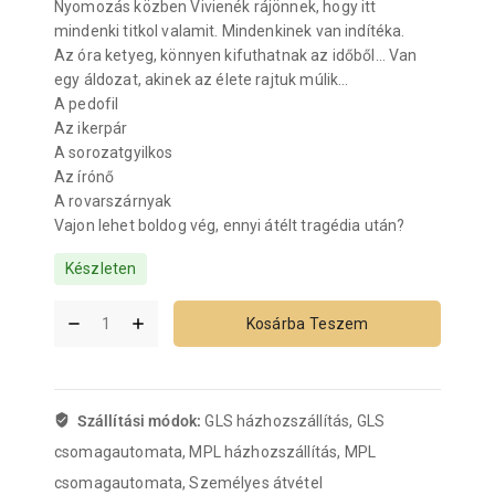
Nyomozás közben Vivienék rájönnek, hogy itt
mindenki titkol valamit. Mindenkinek van indítéka.
Az óra ketyeg, könnyen kifuthatnak az időből… Van
egy áldozat, akinek az élete rajtuk múlik…
A pedofil
Az ikerpár
A sorozatgyilkos
Az írónő
A rovarszárnyak
Vajon lehet boldog vég, ennyi átélt tragédia után?
Készleten
Kosárba Teszem
Szállítási módok:
GLS házhozszállítás, GLS
csomagautomata, MPL házhozszállítás, MPL
csomagautomata, Személyes átvétel