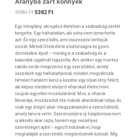
Aranyba zárt könnyek
5980
Ft
5382
Ft
Egy tolvajlány, aki egész életében a szabadság szelét
kergette. Egy halhatatlan, aki soha nem ismerhette
azt. És egy szerződés, ami összeszövi kettejük
sorsát. Melodi Otela élete a bátorságra és gyors
döntésekre épült – mindig is a szabadság és a
kalandok izgalmát hajszolta. Ám amikor egy merész
rablás során megszerez egy szerződést, amely
összeköti egy halhatatlannal, minden megváltozik.
Hirtelen hatalom kerül a kezébe egy olyan lény felett,
aki képes mindent elsöprő viharokat életre hívni
csupán egyetlen mozdulatával. Mox, a viharok
Novarája, évszázadok óta mások akaratának rabja, és
csak egy dolgot akar: megszabadulni a szerződéstől,
amely láncra verte. Szerencséjére új tulajdonosa nem
uralkodni akar rajta, hanem egy veszélyes
szövetséget ajánl – együtt indulnak el, hogy
megtalálják a szerződés megtörésének kulcsát. Míg