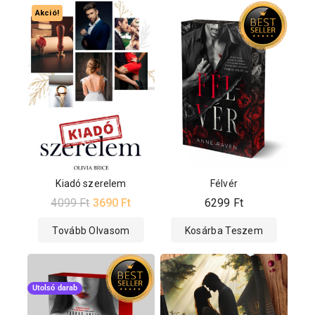
Akció!
Kiadó szerelem
Félvér
4099
Ft
3690
Ft
6299
Ft
Tovább Olvasom
Kosárba Teszem
Utolsó darab