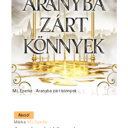
M.L.Eperke - Aranyba zárt könnyek
Akció!
Márka:
M.L.Eperke