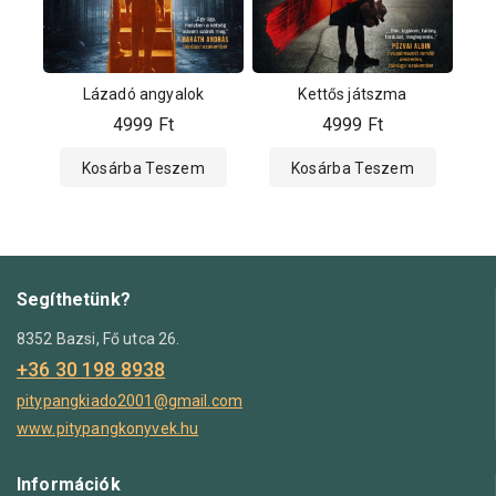
Lázadó angyalok
Kettős játszma
4999
Ft
4999
Ft
Kosárba Teszem
Kosárba Teszem
Segíthetünk?
8352 Bazsi, Fő utca 26.
+36 30 198 8938
pitypangkiado2001@gmail.com
www.pitypangkonyvek.hu
Információk