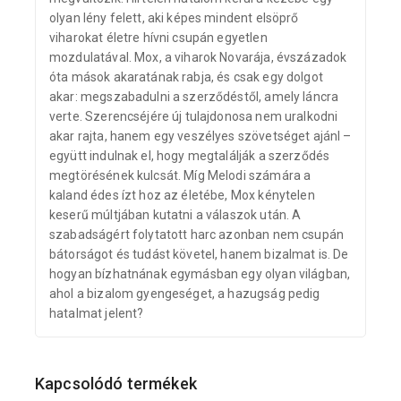
olyan lény felett, aki képes mindent elsöprő
viharokat életre hívni csupán egyetlen
mozdulatával. Mox, a viharok Novarája, évszázadok
óta mások akaratának rabja, és csak egy dolgot
akar: megszabadulni a szerződéstől, amely láncra
verte. Szerencséjére új tulajdonosa nem uralkodni
akar rajta, hanem egy veszélyes szövetséget ajánl –
együtt indulnak el, hogy megtalálják a szerződés
megtörésének kulcsát. Míg Melodi számára a
kaland édes ízt hoz az életébe, Mox kénytelen
keserű múltjában kutatni a válaszok után. A
szabadságért folytatott harc azonban nem csupán
bátorságot és tudást követel, hanem bizalmat is. De
hogyan bízhatnának egymásban egy olyan világban,
ahol a bizalom gyengeséget, a hazugság pedig
hatalmat jelent?
Kapcsolódó termékek