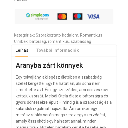
Kategóriák:
Szórakoztató irodalom
,
Romantikus
Címkék:
bátorság
,
romantikus
,
szabadság
Leírás
További információk
Aranyba zárt könnyek
Egy tolvajlány, aki egész életében a szabadság
szelét kergette. Egy halhatatlan, aki soha nem
ismerhette azt. És egy szerződés, ami összeszövi
kettejük sorsát. Melodi Otela élete a bátorságra és
gyors döntésekre épült – mindig is a szabadság és a
kalandok izgalmát hajszolta. Ám amikor egy
merész rablás során megszerez egy szerződést,
amely összeköti egy halhatatlannal, minden
megváltozik. Hirtelen hatalom kerül a kezébe egy