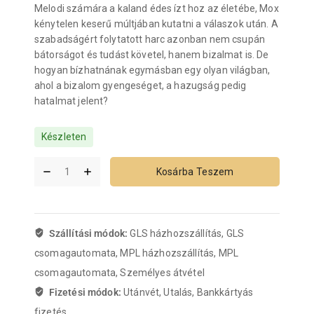
Melodi számára a kaland édes ízt hoz az életébe, Mox
kénytelen keserű múltjában kutatni a válaszok után. A
szabadságért folytatott harc azonban nem csupán
bátorságot és tudást követel, hanem bizalmat is. De
hogyan bízhatnának egymásban egy olyan világban,
ahol a bizalom gyengeséget, a hazugság pedig
hatalmat jelent?
Készleten
Kosárba Teszem
Szállítási módok:
GLS házhozszállítás, GLS
csomagautomata, MPL házhozszállítás, MPL
csomagautomata, Személyes átvétel
Fizetési módok:
Utánvét, Utalás, Bankkártyás
fizetés