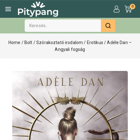
0
Home
/
Bolt
/
Szórakoztató irodalom
/
Erotikus
/
Adéle Dan –
Angyali fogság