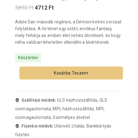
5890
Ft
4712
Ft
Adele Dan második regénye, a Démoni ketrec sorozat
folytatása. A történet egy sötét, erotikus fantasy,
mely feltárja az emberi élet nehéz döntéseit, és hogy
néha valóban lehetetlen ellenállni a kísértésnek.
Készleten
Kosárba Teszem
Szállítási módok:
GLS házhozszállítás, GLS
csomagautomata, MPL házhozszállítás, MPL
csomagautomata, Személyes átvétel
Fizetési módok:
Utánvét, Utalás, Bankkártyás
fizetés