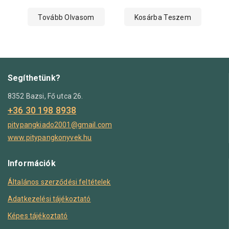
Tovább Olvasom
Kosárba Teszem
Segíthetünk?
8352 Bazsi, Fő utca 26.
+36 30 198 8938
pitypangkiado2001@gmail.com
www.pitypangkonyvek.hu
Információk
Általános szerződési feltételek
Adatkezelési tájékoztató
Képes tájékoztató