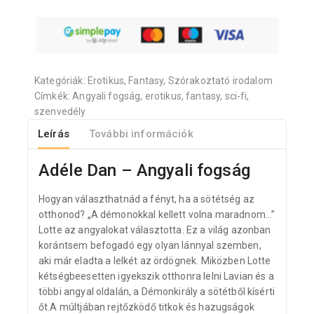
Kategóriák:
Erotikus
,
Fantasy
,
Szórakoztató irodalom
Címkék:
Angyali fogság
,
erotikus
,
fantasy
,
sci-fi
,
szenvedély
Leírás
További információk
Adéle Dan – Angyali fogság
Hogyan választhatnád a fényt, ha a sötétség az
otthonod? „A démonokkal kellett volna maradnom…”
Lotte az angyalokat választotta. Ez a világ azonban
korántsem befogadó egy olyan lánnyal szemben,
aki már eladta a lelkét az ördögnek. Miközben Lotte
kétségbeesetten igyekszik otthonra lelni Lavian és a
többi angyal oldalán, a Démonkirály a sötétből kísérti
őt.A múltjában rejtőzködő titkok és hazugságok