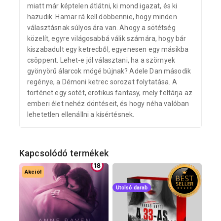
miatt már képtelen átlátni, ki mond igazat, és ki
hazudik. Hamar rá kell döbbennie, hogy minden
választásnak súlyos ára van. Ahogy a sötétség
közelít, egyre világosabbá válik számára, hogy bár
kiszabadult egy ketrecből, egyenesen egy másikba
csöppent. Lehet-e jól választani, ha a szörnyek
gyönyörű álarcok mögé bújnak? Adele Dan második
regénye, a Démoni ketrec sorozat folytatása. A
történet egy sötét, erotikus fantasy, mely feltárja az
emberi élet nehéz döntéseit, és hogy néha valóban
lehetetlen ellenállni a kísértésnek.
Kapcsolódó termékek
Akció!
Utolsó darab