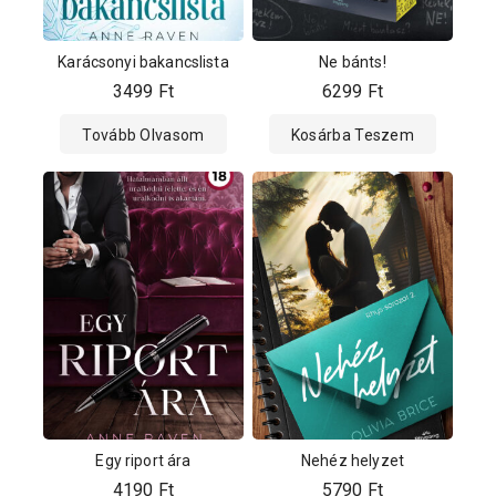
Karácsonyi bakancslista
Ne bánts!
3499
Ft
6299
Ft
Tovább Olvasom
Kosárba Teszem
Egy riport ára
Nehéz helyzet
4190
Ft
5790
Ft