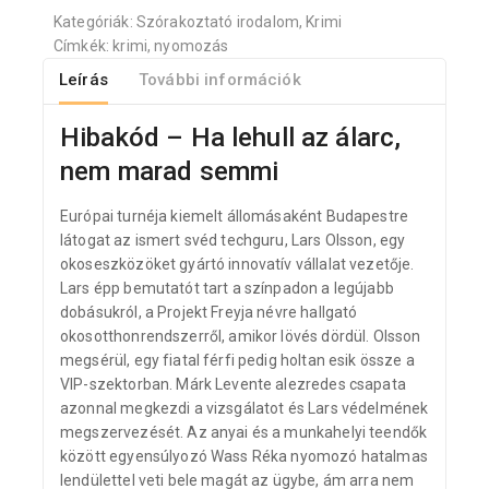
Kategóriák:
Szórakoztató irodalom
,
Krimi
Címkék:
krimi
,
nyomozás
Leírás
További információk
Hibakód – Ha lehull az álarc,
nem marad semmi
Európai turnéja kiemelt állomásaként Budapestre
látogat az ismert svéd techguru, Lars Olsson, egy
okoseszközöket gyártó innovatív vállalat vezetője.
Lars épp bemutatót tart a színpadon a legújabb
dobásukról, a Projekt Freyja névre hallgató
okosotthonrendszerről, amikor lövés dördül. Olsson
megsérül, egy fiatal férfi pedig holtan esik össze a
VIP-szektorban. Márk Levente alezredes csapata
azonnal megkezdi a vizsgálatot és Lars védelmének
megszervezését. Az anyai és a munkahelyi teendők
között egyensúlyozó Wass Réka nyomozó hatalmas
lendülettel veti bele magát az ügybe, ám arra nem