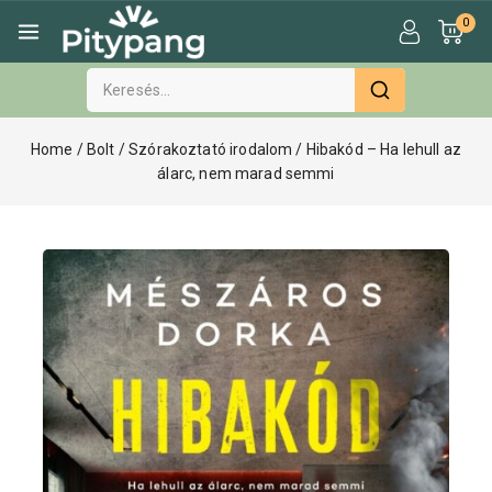
0
Home
/
Bolt
/
Szórakoztató irodalom
/
Hibakód – Ha lehull az
álarc, nem marad semmi