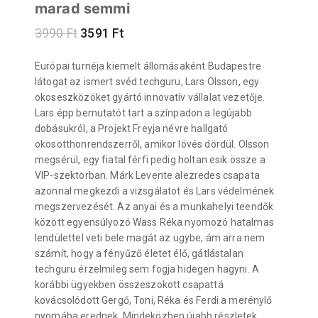
marad semmi
3990
Ft
3591
Ft
Európai turnéja kiemelt állomásaként Budapestre
látogat az ismert svéd techguru, Lars Olsson, egy
okoseszközöket gyártó innovatív vállalat vezetője.
Lars épp bemutatót tart a színpadon a legújabb
dobásukról, a Projekt Freyja névre hallgató
okosotthonrendszerről, amikor lövés dördül. Olsson
megsérül, egy fiatal férfi pedig holtan esik össze a
VIP-szektorban. Márk Levente alezredes csapata
azonnal megkezdi a vizsgálatot és Lars védelmének
megszervezését. Az anyai és a munkahelyi teendők
között egyensúlyozó Wass Réka nyomozó hatalmas
lendülettel veti bele magát az ügybe, ám arra nem
számít, hogy a fényűző életet élő, gátlástalan
techguru érzelmileg sem fogja hidegen hagyni. A
korábbi ügyekben összeszokott csapattá
kovácsolódott Gergő, Toni, Réka és Ferdi a merénylő
nyomába erednek. Mindeközben újabb részletek