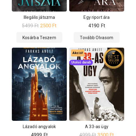
Illegális játszma
Egy riport ára
5499
Ft
2500
Ft
4190
Ft
Kosárba Teszem
Tovább Olvasom
Akció!
Utolsó darab
Lázadó angyalok
A 33-as ügy
4999
Ft
4999
Ft
3500
Ft