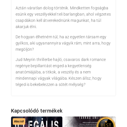
Aztán váratlan dolog történik. Mindketten fogságba
esünk egy veszélyekkel teli barlangban, ahol végzetes
csapdákon kell átverekednünk magunkat, ha túl
akarjuk élni.
De hogyan élhetném túl, ha az egyetlen társam egy
gyilkos, aki ugyanannyira vágyik rám, mint arra, hogy
megöljön?
Jud Meyrin thrillerbe hajló, csavaros dark romance
regénye bepillantást enged a kegyetlenség
anatómiájába, a titkok, a veszély és a nem
mindennapi vágyak világába. Készen állsz, hogy
téged is bekebelezzen a sötét mélység?
Kapcsolódó termékek
Akció!