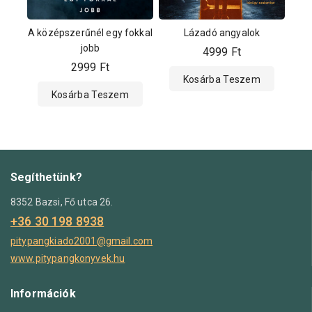
A középszerűnél egy fokkal
Lázadó angyalok
jobb
4999
Ft
2999
Ft
Kosárba Teszem
Kosárba Teszem
Segíthetünk?
8352 Bazsi, Fő utca 26.
+36 30 198 8938
pitypangkiado2001@gmail.com
www.pitypangkonyvek.hu
Információk