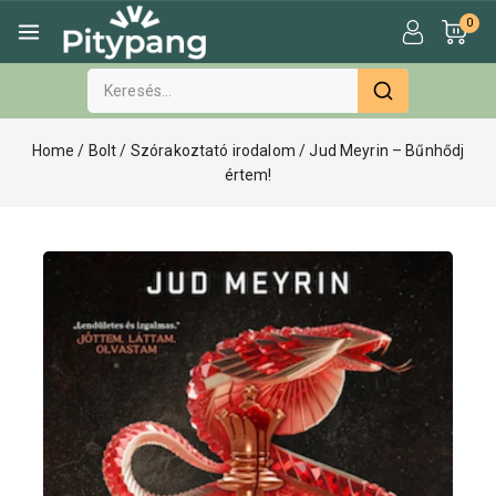
0
Home
/
Bolt
/
Szórakoztató irodalom
/
Jud Meyrin – Bűnhődj
értem!