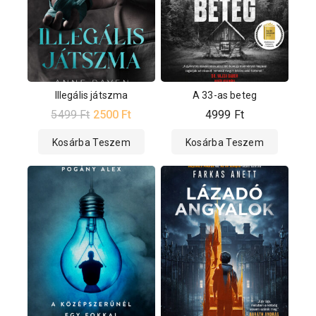
Illegális játszma
A 33-as beteg
5499
Ft
2500
Ft
4999
Ft
Kosárba Teszem
Kosárba Teszem