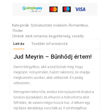
Kategóriák:
Szórakoztató irodalom
,
Romantikus
,
Thriller
Címkék:
dark romance
,
kegyetlenség
,
veszély
Leírás
További információk
Jud Meyrin – Bűnhődj értem!
Dante bérgyilkos, akit azzal bíztak meg, hogy
megöljön. Könyörtelen, halott tekintetű, és imádja
megbüntetni azokat, akik vétkeztek. Én pedig
vétkeztem…
Rettegnem kéne tőle, amikor könnyűszerrel elrabol a
londoni éjszakából, és elhurcol a hóborította skót
felföldre, de valami mégis hozzá húz. A lelkem egy
rejtélyes darabkája vonzódik az ő sötétségéhez.