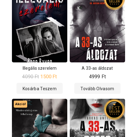
Illegális szerelem
A 33-as áldozat
4090
Ft
1500
Ft
4999
Ft
Kosárba Teszem
Tovább Olvasom
Akció!