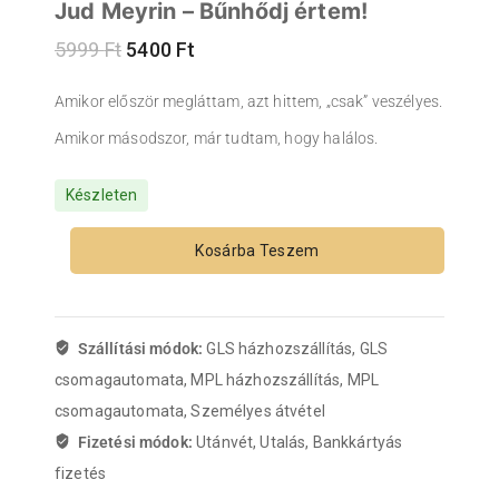
Jud Meyrin – Bűnhődj értem!
5999
Ft
5400
Ft
Amikor először megláttam, azt hittem, „csak” veszélyes.
Amikor másodszor, már tudtam, hogy halálos.
Készleten
Kosárba Teszem
Szállítási módok:
GLS házhozszállítás, GLS
csomagautomata, MPL házhozszállítás, MPL
csomagautomata, Személyes átvétel
Fizetési módok:
Utánvét, Utalás, Bankkártyás
fizetés