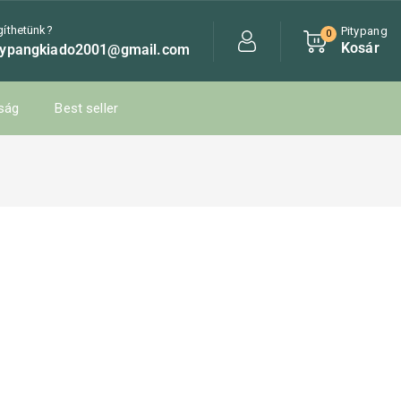
gíthetünk?
Pitypang
0
Kosár
typangkiado2001@gmail.com
ság
Best seller