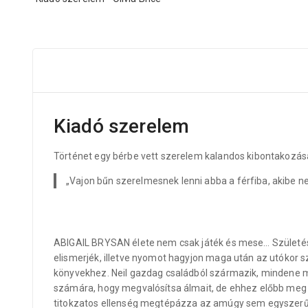
Kiadó szerelem
Történet egy bérbe vett szerelem kalandos kibontakozás
„Vajon bűn szerelmesnek lenni abba a férfiba, akibe 
ABIGAIL BRYSAN élete nem csak játék és mese… Születés
elismerjék, illetve nyomot hagyjon maga után az utókor s
könyvekhez. Neil gazdag családból származik, mindene me
számára, hogy megvalósítsa álmait, de ehhez előbb meg ke
titokzatos ellenség megtépázza az amúgy sem egyszerű 