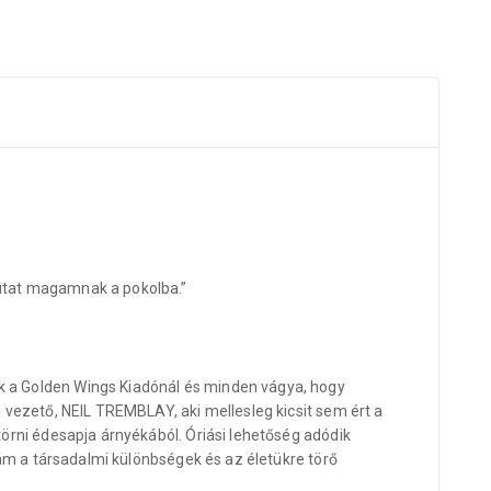
 utat magamnak a pokolba.”
 a Golden Wings Kiadónál és minden vágya, hogy
vezető, NEIL TREMBLAY, aki mellesleg kicsit sem ért a
örni édesapja árnyékából. Óriási lehetőség adódik
 ám a társadalmi különbségek és az életükre törő