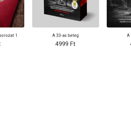
sorozat 1.
A 33-as beteg
A 
t
4999
Ft