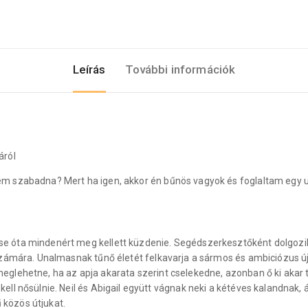
Leírás
További információk
áról
nem szabadna? Mert ha igen, akkor én bűnös vagyok és foglaltam egy
e óta mindenért meg kellett küzdenie. Segédszerkesztőként dolgozik
zámára. Unalmasnak tűnő életét felkavarja a sármos és ambiciózus új 
glehetne, ha az apja akarata szerint cselekedne, azonban ő ki akar t
ll nősülnie. Neil és Abigail együtt vágnak neki a kétéves kalandnak,
közös útjukat.