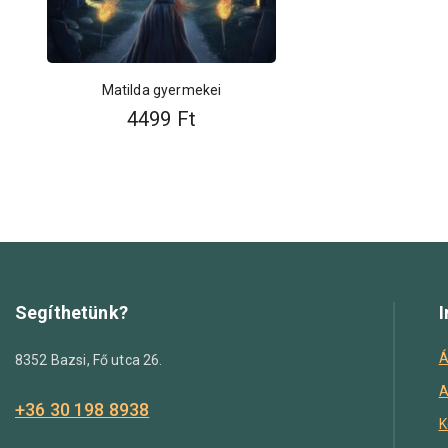
Matilda gyermekei
4499
Ft
Segíthetünk?
I
Á
8352 Bazsi, Fő utca 26.
A
+36 30 198 8938
K