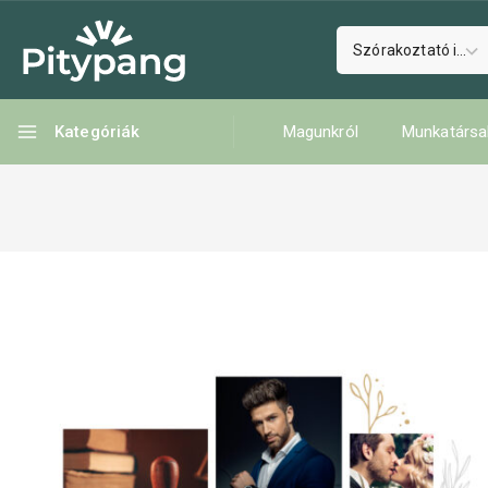
Kategóriák
Magunkról
Munkatársa