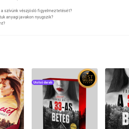
 a szívünk vészjósló figyelmeztetését?
atuk anyagi javakon nyugszik?
nt?
Utolsó darab