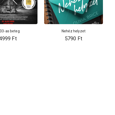
33-as beteg
Nehéz helyzet
4999
Ft
5790
Ft