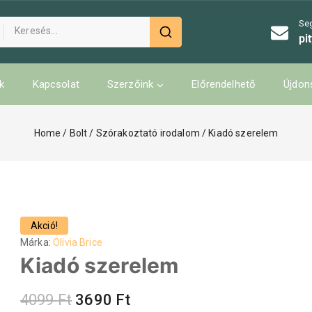
Se
pi
k
Kapcsolat
Szerzőink
Előrendelhető
Újdon
Home
/
Bolt
/
Szórakoztató irodalom
/
Kiadó szerelem
Akció!
Márka:
Olivia Brice
Kiadó szerelem
4099
Ft
3690
Ft