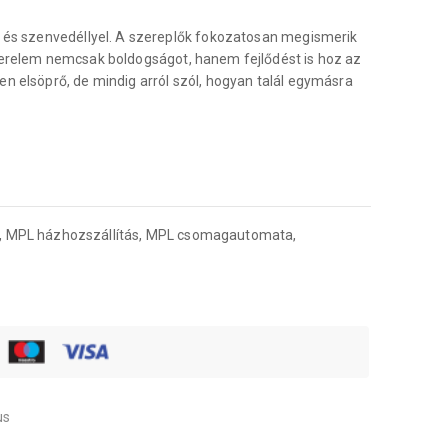
l és szenvedéllyel. A szereplők fokozatosan megismerik
szerelem nemcsak boldogságot, hanem fejlődést is hoz az
n elsöprő, de mindig arról szól, hogyan talál egymásra
, MPL házhozszállítás, MPL csomagautomata,
us