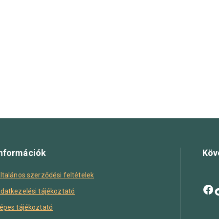
nformációk
Köv
ltalános szerződési feltételek
datkezelési tájékoztató
épes tájékoztató