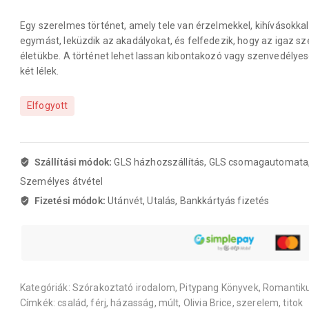
Egy szerelmes történet, amely tele van érzelmekkel, kihívásokka
egymást, leküzdik az akadályokat, és felfedezik, hogy az igaz 
életükbe. A történet lehet lassan kibontakozó vagy szenvedélyese
két lélek.
Elfogyott
Szállítási módok:
GLS házhozszállítás, GLS csomagautomata
Személyes átvétel
Fizetési módok:
Utánvét, Utalás, Bankkártyás fizetés
Kategóriák:
Szórakoztató irodalom
,
Pitypang Könyvek
,
Romantik
Címkék:
család
,
férj
,
házasság
,
múlt
,
Olivia Brice
,
szerelem
,
titok