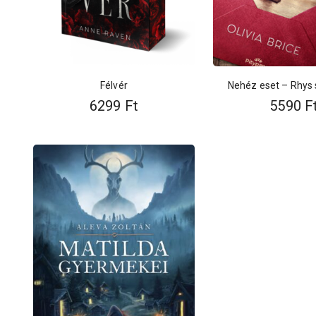
Félvér
Nehéz eset – Rhys 
6299
Ft
5590
F