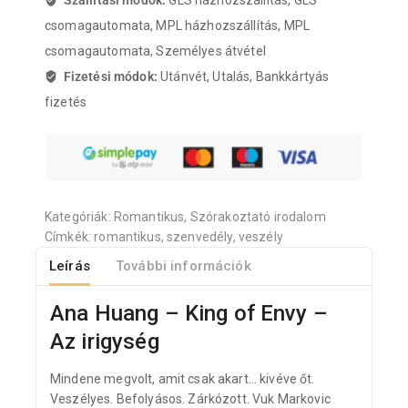
Szállítási módok:
GLS házhozszállítás, GLS
csomagautomata, MPL házhozszállítás, MPL
csomagautomata, Személyes átvétel
Fizetési módok:
Utánvét, Utalás, Bankkártyás
fizetés
Kategóriák:
Romantikus
,
Szórakoztató irodalom
Címkék:
romantikus
,
szenvedély
,
veszély
Leírás
További információk
Ana Huang – King of Envy –
Az irigység
Mindene megvolt, amit csak akart… kivéve őt.
Veszélyes. Befolyásos. Zárkózott. Vuk Markovic