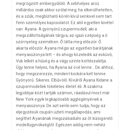
megrögzött embergyűlölő. A sebhelyes arcú
milliárdos csak akkor szólal meg, ha elkerülhetetlen,
és a szűk, megbízható körén kívül senkivel sem tart
fenn személyes kapcsolatot. Ez alól egyetlen kivétel
van: Ayana. A gyönyörű szupermodell, aki a
megszállottságának tárgya, az igazi szépség a ő
szörnyeteg szemében. Ő látta meg először. Ő
akarta először. Ayana mégis az egyetlen barátjának
menyasszonya lett – és ahogy közeledik az esküvő,
Vuk lelkét a hűség és a vágy szinte kettészakítja.
Úgy lenne helyes, ha Ayana az övé lenne… De ahhoz,
hogy megszerezze, mindent kockára kell tennie.
Gyönyörű. Sikeres. Elbűvölő. Kívülről Ayana Kidane a
szupermodellek tökéletes életét éli. A szakma
legjobbjai közt tartják számon, ráadásul most már
New York egyik legkapósabb agglegényének a
menyasszonya. De azt senki sem tudja, hogy az
eljegyzésük csupán üzleti megállapodás, ami
segíthet Ayanának megszabadulni az őt kizsigerelő
modellügynökségtől. Egészen addig nem nehéz