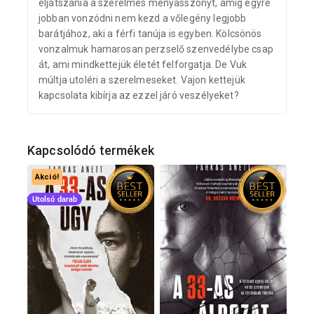
eljátszania a szerelmes menyasszonyt, amíg egyre
jobban vonzódni nem kezd a vőlegény legjobb
barátjához, aki a férfi tanúja is egyben. Kölcsönös
vonzalmuk hamarosan perzselő szenvedélybe csap
át, ami mindkettejük életét felforgatja. De Vuk
múltja utoléri a szerelmeseket. Vajon kettejük
kapcsolata kibírja az ezzel járó veszélyeket?
Kapcsolódó termékek
Akció!
Utolsó darab