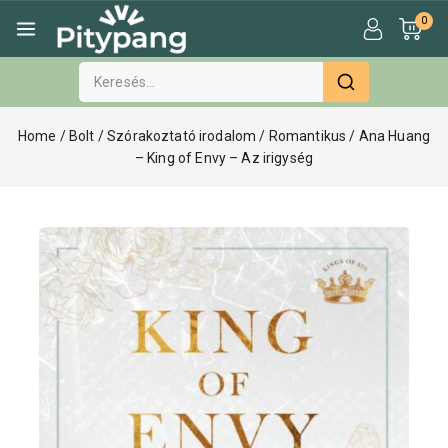
0
Home
/
Bolt
/
Szórakoztató irodalom
/
Romantikus
/
Ana Huang
– King of Envy – Az irigység