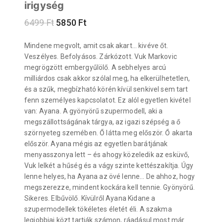
irigység
6499
Ft
5850
Ft
Mindene megvolt, amit csak akart… kivéve őt.
Veszélyes. Befolyásos. Zárkózott. Vuk Markovic
megrögzött embergyűlölő. A sebhelyes arcú
milliárdos csak akkor szólal meg, ha elkerülhetetlen,
és a szűk, megbízható körén kívül senkivel sem tart
fenn személyes kapcsolatot. Ez alól egyetlen kivétel
van: Ayana. A gyönyörű szupermodell, aki a
megszállottságának tárgya, az igazi szépség a ő
szörnyeteg szemében. Ő látta meg először. Ő akarta
először. Ayana mégis az egyetlen barátjának
menyasszonya lett – és ahogy közeledik az esküvő,
Vuk lelkét a hűség és a vágy szinte kettészakítja. Úgy
lenne helyes, ha Ayana az övé lenne… De ahhoz, hogy
megszerezze, mindent kockára kell tennie. Gyönyörű.
Sikeres. Elbűvölő. Kívülről Ayana Kidane a
szupermodellek tökéletes életét éli. A szakma
legjobbjai közt tartják számon, ráadásul most már