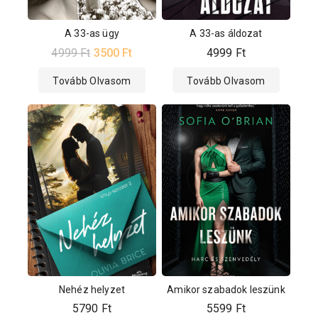
A 33-as ügy
A 33-as áldozat
4999
Ft
3500
Ft
4999
Ft
Tovább Olvasom
Tovább Olvasom
Nehéz helyzet
Amikor szabadok leszünk
5790
Ft
5599
Ft