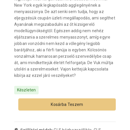
New York egyik legkapósabb agglegényének a
menyasszonya. De azt senki sem tudja, hogy az
eljegyzésük csupán üzleti megállapodás, ami segíthet
Ayanának megszabadulni az őt kizsigerelő
modellügynökségtől. Egészen addig nem nehéz
eljátszania a szerelmes menyasszonyt, amíg egyre
jobban vonzódni nem kezd a vőlegény legjobb
barátjához, aki a férfi tanúja is egyben. Kölcsönös
vonzalmuk hamarosan perzselő szenvedélybe csap
át, ami mindkettejük életét felforgatja. De Vuk múltja
utoléri a szerelmeseket. Vajon kettejük kapcsolata
kibírja az ezzel járó veszélyeket?
Készleten
Kosárba Teszem