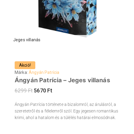
Jeges villanás
Akció!
Márka:
Ángyán Patrícia
Ángyán Patrícia – Jeges villanás
6299
Ft
5670
Ft
Ángyán Patrícia története a bizalomról, az árulásról, a
szeretetről és a félelemről szól. Egy jegesen romantikus
krimi, ahol a hatalom és a túlélés határai elmosódnak.