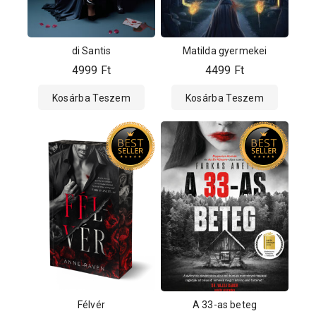
di Santis
Matilda gyermekei
4999
Ft
4499
Ft
Kosárba Teszem
Kosárba Teszem
Félvér
A 33-as beteg