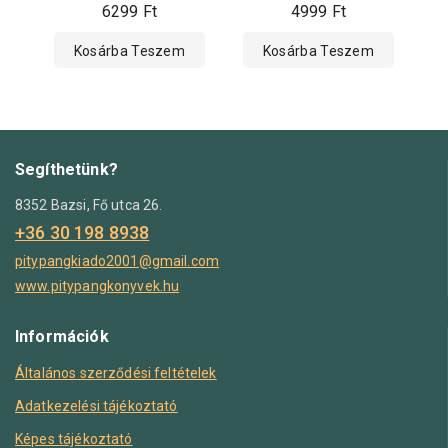
6299
Ft
4999
Ft
Kosárba Teszem
Kosárba Teszem
Segíthetünk?
8352 Bazsi, Fő utca 26.
+36 30 198 8938
pitypangkiado2001@gmail.com
www.pitypangkonyvek.hu
Információk
Általános szerződési feltételek
Adatkezelési tájékoztató
Képes tájékoztató