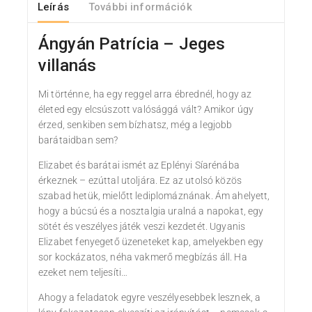
Leírás
További információk
Ángyán Patrícia – Jeges
villanás
Mi történne, ha egy reggel arra ébrednél, hogy az
életed egy elcsúszott valósággá vált? Amikor úgy
érzed, senkiben sem bízhatsz, még a legjobb
barátaidban sem?
Elizabet és barátai ismét az Eplényi Síarénába
érkeznek – ezúttal utoljára. Ez az utolsó közös
szabad hetük, mielőtt lediplomáznának. Ám ahelyett,
hogy a búcsú és a nosztalgia uralná a napokat, egy
sötét és veszélyes játék veszi kezdetét. Ugyanis
Elizabet fenyegető üzeneteket kap, amelyekben egy
sor kockázatos, néha vakmerő megbízás áll. Ha
ezeket nem teljesíti…
Ahogy a feladatok egyre veszélyesebbek lesznek, a