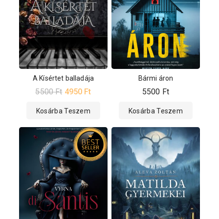
A Kísértet balladája
Bármi áron
5500
Ft
4950
Ft
5500
Ft
Kosárba Teszem
Kosárba Teszem