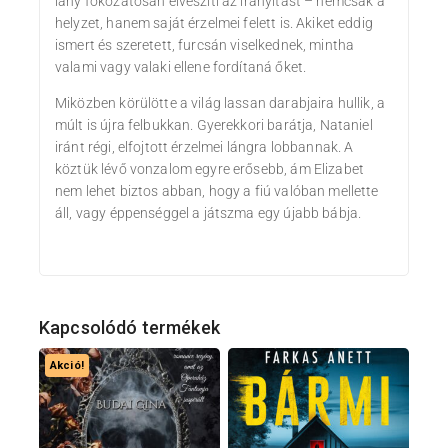
lány fokozatosan elveszíti az irányítást – nemcsak a
helyzet, hanem saját érzelmei felett is. Akiket eddig
ismert és szeretett, furcsán viselkednek, mintha
valami vagy valaki ellene fordítaná őket.
Miközben körülötte a világ lassan darabjaira hullik, a
múlt is újra felbukkan. Gyerekkori barátja, Nataniel
iránt régi, elfojtott érzelmei lángra lobbannak. A
köztük lévő vonzalom egyre erősebb, ám Elizabet
nem lehet biztos abban, hogy a fiú valóban mellette
áll, vagy éppenséggel a játszma egy újabb bábja.
Kapcsolódó termékek
Akció!