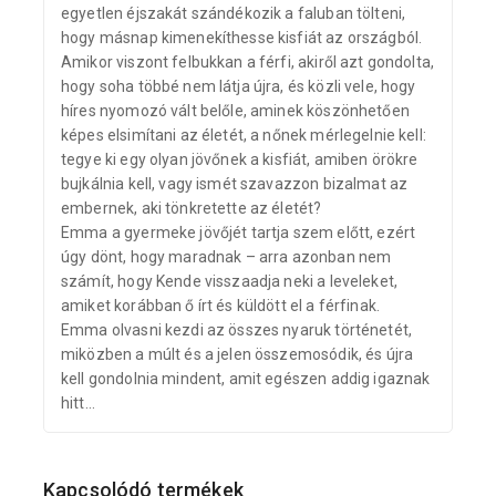
egyetlen éjszakát szándékozik a faluban tölteni,
hogy másnap kimenekíthesse kisfiát az országból.
Amikor viszont felbukkan a férfi, akiről azt gondolta,
hogy soha többé nem látja újra, és közli vele, hogy
híres nyomozó vált belőle, aminek köszönhetően
képes elsimítani az életét, a nőnek mérlegelnie kell:
tegye ki egy olyan jövőnek a kisfiát, amiben örökre
bujkálnia kell, vagy ismét szavazzon bizalmat az
embernek, aki tönkretette az életét?
Emma a gyermeke jövőjét tartja szem előtt, ezért
úgy dönt, hogy maradnak – arra azonban nem
számít, hogy Kende visszaadja neki a leveleket,
amiket korábban ő írt és küldött el a férfinak.
Emma olvasni kezdi az összes nyaruk történetét,
miközben a múlt és a jelen összemosódik, és újra
kell gondolnia mindent, amit egészen addig igaznak
hitt…
Kapcsolódó termékek