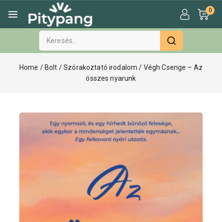
0
Home
/
Bolt
/
Szórakoztató irodalom
/
Végh Csenge – Az
összes nyarunk