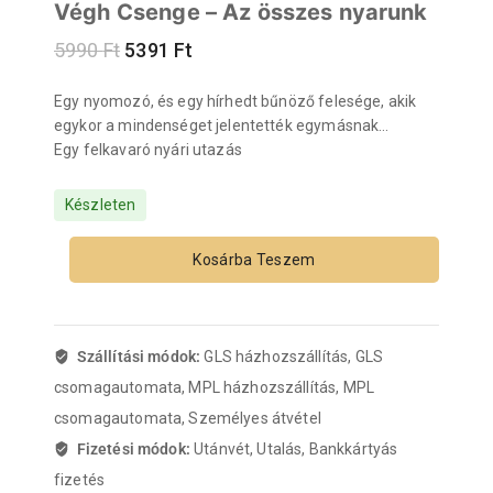
Végh Csenge – Az összes nyarunk
5990
Ft
5391
Ft
Egy nyomozó, és egy hírhedt bűnöző felesége, akik
egykor a mindenséget jelentették egymásnak…
Egy felkavaró nyári utazás
Készleten
Kosárba Teszem
Szállítási módok:
GLS házhozszállítás, GLS
csomagautomata, MPL házhozszállítás, MPL
csomagautomata, Személyes átvétel
Fizetési módok:
Utánvét, Utalás, Bankkártyás
fizetés