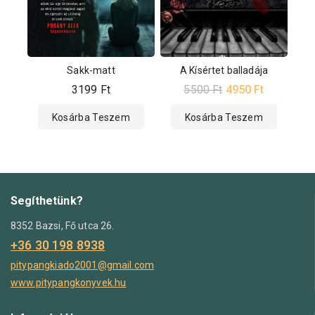
Sakk-matt
A Kísértet balladája
3199
Ft
5500
Ft
4950
Ft
Kosárba Teszem
Kosárba Teszem
Segíthetünk?
8352 Bazsi, Fő utca 26.
+36 30 198 8938
pitypangkiado2001@gmail.com
www.pitypangkonyvek.hu