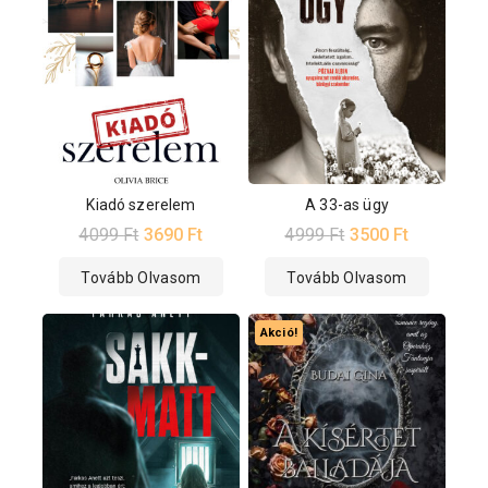
Kiadó szerelem
A 33-as ügy
4099
Ft
3690
Ft
4999
Ft
3500
Ft
Tovább Olvasom
Tovább Olvasom
Akció!