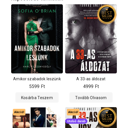
Amikor szabadok leszünk
A 33-as áldozat
5599
Ft
4999
Ft
Kosárba Teszem
Tovább Olvasom
Akció!
Akció!
Utolsó darab