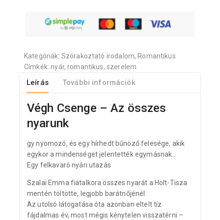
Kategóriák:
Szórakoztató irodalom
,
Romantikus
Címkék:
nyár
,
romantikus
,
szerelem
Leírás
További információk
Végh Csenge – Az összes
nyarunk
gy nyomozó, és egy hírhedt bűnöző felesége, akik
egykor a mindenséget jelentették egymásnak…
Egy felkavaró nyári utazás
Szalai Emma fiatalkora összes nyarát a Holt-Tisza
mentén töltötte, legjobb barátnőjénél.
Az utolsó látogatása óta azonban eltelt tíz
fájdalmas év, most mégis kénytelen visszatérni –