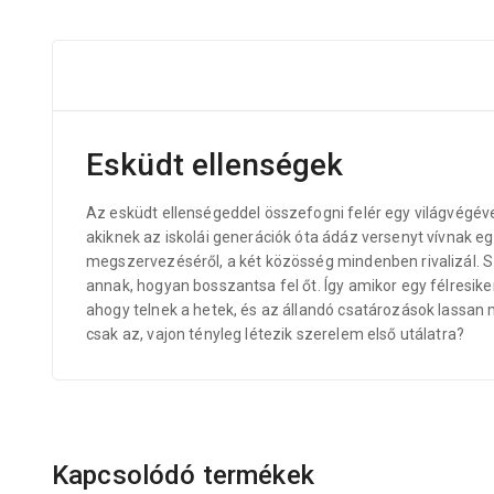
Esküdt ellenségek
Az esküdt ellenségeddel összefogni felér egy világvégével
akiknek az iskolái generációk óta ádáz versenyt vívnak 
megszervezéséről, a két közösség mindenben rivalizál. Sz
annak, hogyan bosszantsa fel őt. Így amikor egy félresik
ahogy telnek a hetek, és az állandó csatározások lassan m
csak az, vajon tényleg létezik szerelem első utálatra?
Kapcsolódó termékek