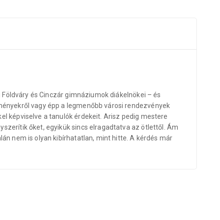
yi Földváry és Cinczár gimnáziumok diákelnökei – és
edményekről vagy épp a legmenőbb városi rendezvények
el képviselve a tanulók érdekeit. Arisz pedig mestere
zerítik őket, egyikük sincs elragadtatva az ötlettől. Ám
án nem is olyan kibírhatatlan, mint hitte. A kérdés már