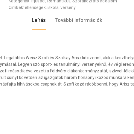
Kategóriák:
Ifjúsági
,
Romantikus
,
Szórakoztató irodalom
Címkék:
ellenségek
,
iskola
,
verseny
Leírás
További információk
. Legalábbis Weisz Szofi és Szalkay Arisztid szerint, akik a keszthel
egymással. Legyen szó sport- és tanulmányi versenyekről, év végi er
ofi második éve vezeti a Földváry diákönkormányzatát, szívvel-lélekk
erült csínyt követően az igazgatók három hónapnyi közös munkára kénys
ásfajta kihívásokba csapnak át, Szofi kezd rádöbbenni, hogy Arisz tal