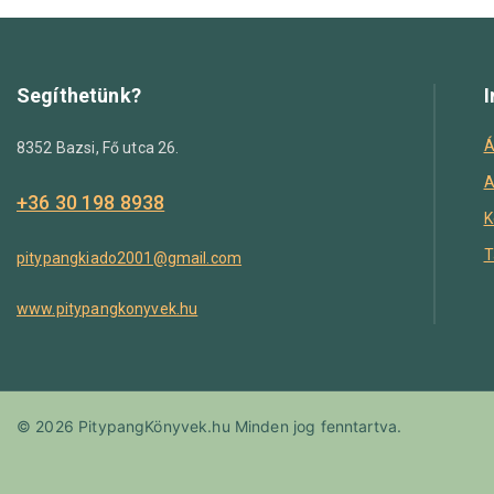
Segíthetünk?
I
Á
8352 Bazsi, Fő utca 26.
A
+36 30 198 8938
K
T
pitypangkiado2001@gmail.com
www.pitypangkonyvek.hu
© 2026 PitypangKönyvek.hu Minden jog fenntartva.