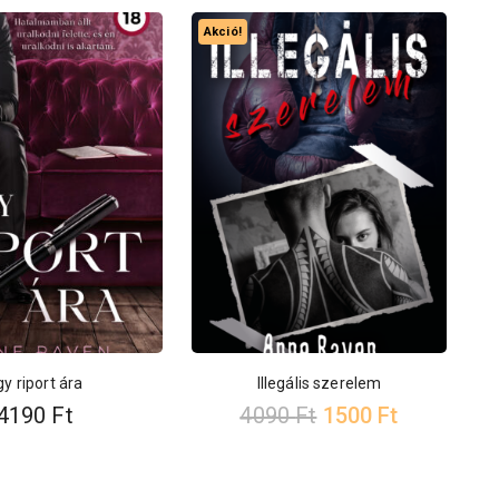
Akció!
gy riport ára
Illegális szerelem
4190
Ft
4090
Ft
1500
Ft