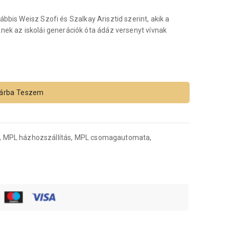
bbis Weisz Szofi és Szalkay Arisztid szerint, akik a
nek az iskolái generációk óta ádáz versenyt vívnak
árba Teszem
, MPL házhozszállítás, MPL csomagautomata,