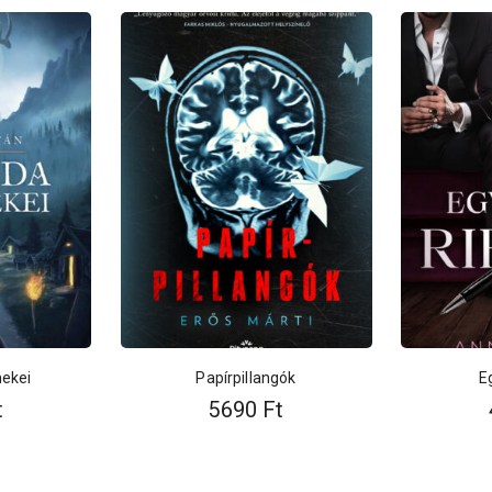
mekei
Papírpillangók
E
t
5690
Ft