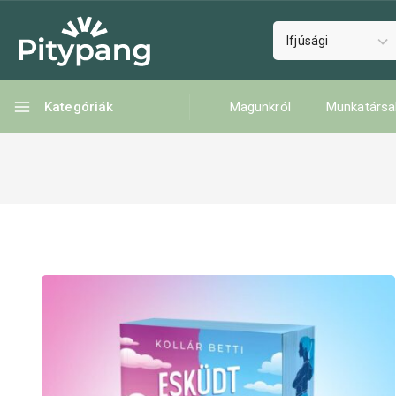
Kategóriák
Magunkról
Munkatársa