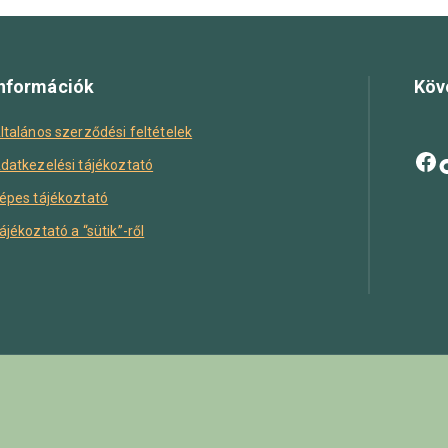
nformációk
Köv
ltalános szerződési feltételek
datkezelési tájékoztató
épes tájékoztató
ájékoztató a “sütik”-ről