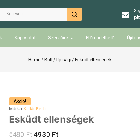
Se
pi
k
Kapcsolat
Szerzőink
Előrendelhető
Újdon
Home
/
Bolt
/
Ifjúsági
/
Esküdt ellenségek
Akció!
Márka:
Kollár Betti
Esküdt ellenségek
5480
Ft
4930
Ft