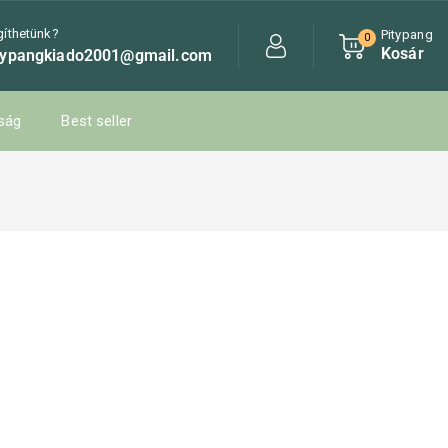
gíthetünk?
Pitypang
0
Kosár
typangkiado2001@gmail.com
ság
Best seller