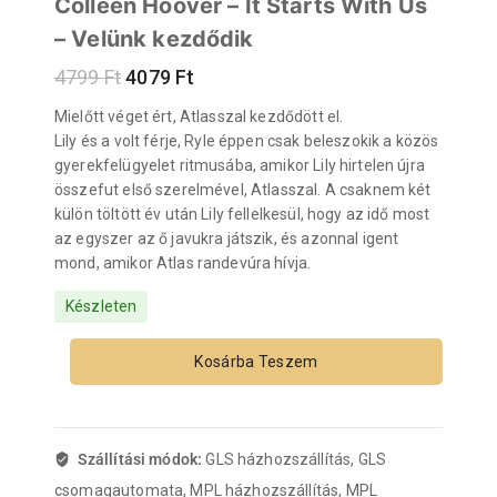
Colleen Hoover – It Starts With Us
– Velünk kezdődik
4799
Ft
4079
Ft
Mielőtt véget ért, Atlasszal kezdődött el.
Lily és a volt férje, Ryle éppen csak beleszokik a közös
gyerekfelügyelet ritmusába, amikor Lily hirtelen újra
összefut első szerelmével, Atlasszal. A csaknem két
külön töltött év után Lily fellelkesül, hogy az idő most
az egyszer az ő javukra játszik, és azonnal igent
mond, amikor Atlas randevúra hívja.
Készleten
Kosárba Teszem
Szállítási módok:
GLS házhozszállítás, GLS
csomagautomata, MPL házhozszállítás, MPL