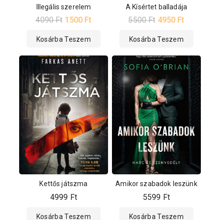
Illegális szerelem
A Kísértet balladája
4090
Ft
1500
Ft
5500
Ft
4950
Ft
Kosárba Teszem
Kosárba Teszem
Kettős játszma
Amikor szabadok leszünk
4999
Ft
5599
Ft
Kosárba Teszem
Kosárba Teszem