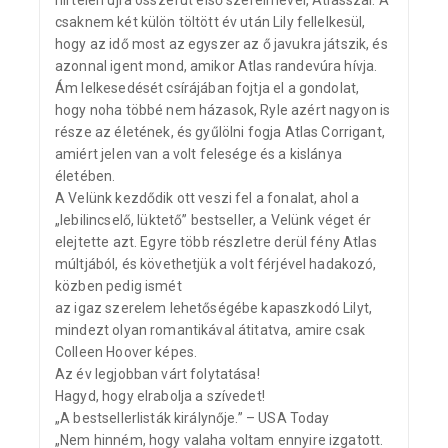
hirtelen újra összefut első szerelmével, Atlasszal. A
csaknem két külön töltött év után Lily fellelkesül,
hogy az idő most az egyszer az ő javukra játszik, és
azonnal igent mond, amikor Atlas randevúra hívja.
Ám lelkesedését csírájában fojtja el a gondolat,
hogy noha többé nem házasok, Ryle azért nagyon is
része az életének, és gyűlölni fogja Atlas Corrigant,
amiért jelen van a volt felesége és a kislánya
életében.
A Velünk kezdődik ott veszi fel a fonalat, ahol a
„lebilincselő, lüktető” bestseller, a Velünk véget ér
elejtette azt. Egyre több részletre derül fény Atlas
múltjából, és követhetjük a volt férjével hadakozó,
közben pedig ismét
az igaz szerelem lehetőségébe kapaszkodó Lilyt,
mindezt olyan romantikával átitatva, amire csak
Colleen Hoover képes.
Az év legjobban várt folytatása!
Hagyd, hogy elrabolja a szívedet!
„A bestsellerlisták királynője.” – USA Today
„Nem hinném, hogy valaha voltam ennyire izgatott.