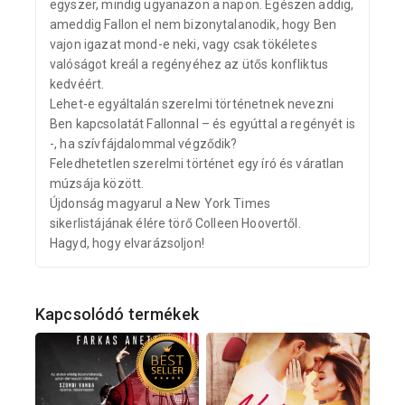
egyszer, mindig ugyanazon a napon. Egészen addig,
ameddig Fallon el nem bizonytalanodik, hogy Ben
vajon igazat mond-e neki, vagy csak tökéletes
valóságot kreál a regényéhez az ütős konfliktus
kedvéért.
Lehet-e egyáltalán szerelmi történetnek nevezni
Ben kapcsolatát Fallonnal – és egyúttal a regényét is
-, ha szívfájdalommal végződik?
Feledhetetlen szerelmi történet egy író és váratlan
múzsája között.
Újdonság magyarul a New York Times
sikerlistájának élére törő Colleen Hoovertől.
Hagyd, hogy elvarázsoljon!
Kapcsolódó termékek