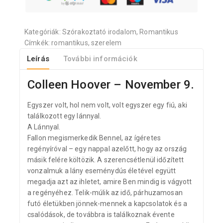
Kategóriák:
Szórakoztató irodalom
,
Romantikus
Címkék:
romantikus
,
szerelem
Leírás
További információk
Colleen Hoover – November 9.
Egyszer volt, hol nem volt, volt egyszer egy fiú, aki
találkozott egy lánnyal.
A Lánnyal.
Fallon megismerkedik Bennel, az ígéretes
regényíróval – egy nappal azelőtt, hogy az ország
másik felére költözik. A szerencsétlenül időzített
vonzalmuk a lány eseménydús életével együtt
megadja azt az ihletet, amire Ben mindig is vágyott
a regényéhez. Telik-múlik az idő, párhuzamosan
futó életükben jönnek-mennek a kapcsolatok és a
csalódások, de továbbra is találkoznak évente