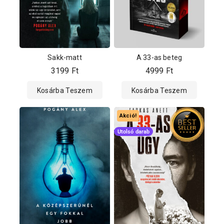
Sakk-matt
A 33-as beteg
3199
Ft
4999
Ft
Kosárba Teszem
Kosárba Teszem
Akció!
Utolsó darab