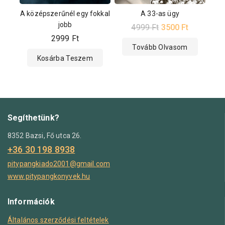
A középszerűnél egy fokkal
A 33-as ügy
jobb
4999
Ft
3500
Ft
2999
Ft
Tovább Olvasom
Kosárba Teszem
Segíthetünk?
8352 Bazsi, Fő utca 26.
+36 30 198 8938
pitypangkiado2001@gmail.com
www.pitypangkonyvek.hu
Információk
Általános szerződési feltételek