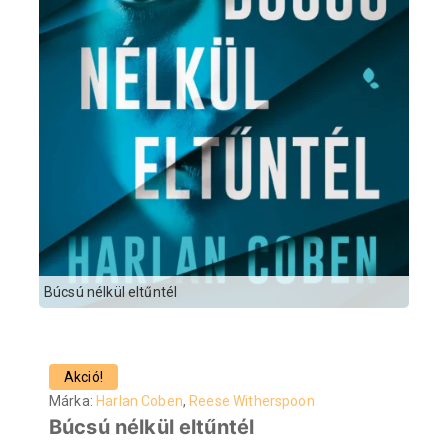
Búcsú nélkül eltűntél
Akció!
Márka:
Harlan Coben
,
Reese Witherspoon
Búcsú nélkül eltűntél