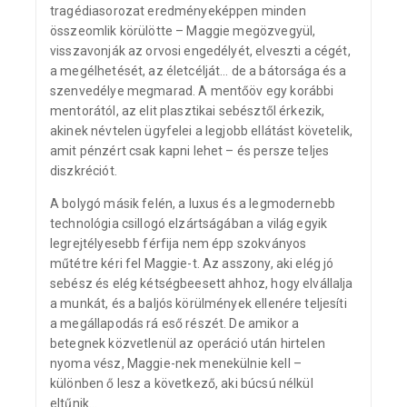
tragédiasorozat eredményeképpen minden
összeomlik körülötte – Maggie megözvegyül,
visszavonják az orvosi engedélyét, elveszti a cégét,
a megélhetését, az életcélját… de a bátorsága és a
szenvedélye megmarad. A mentőöv egy korábbi
mentorától, az elit plasztikai sebésztől érkezik,
akinek névtelen ügyfelei a legjobb ellátást követelik,
amit pénzért csak kapni lehet – és persze teljes
diszkréciót.
A bolygó másik felén, a luxus és a legmodernebb
technológia csillogó elzártságában a világ egyik
legrejtélyesebb férfija nem épp szokványos
műtétre kéri fel Maggie-t. Az asszony, aki elég jó
sebész és elég kétségbeesett ahhoz, hogy elvállalja
a munkát, és a baljós körülmények ellenére teljesíti
a megállapodás rá eső részét. De amikor a
betegnek közvetlenül az operáció után hirtelen
nyoma vész, Maggie-nek menekülnie kell –
különben ő lesz a következő, aki búcsú nélkül
eltűnik…