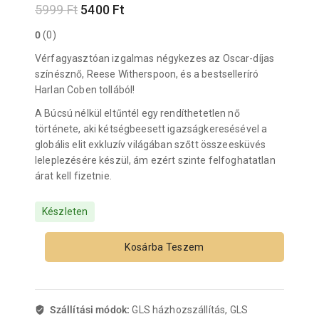
5999
Ft
5400
Ft
0
(0)
Vérfagyasztóan izgalmas négykezes az Oscar-díjas
színésznő, Reese Witherspoon, és a bestselleríró
Harlan Coben tollából!
A Búcsú nélkül eltűntél egy rendíthetetlen nő
története, aki kétségbeesett igazságkeresésével a
globális elit exkluzív világában szőtt összeesküvés
leleplezésére készül, ám ezért szinte felfoghatatlan
árat kell fizetnie.
Készleten
Kosárba Teszem
Szállítási módok:
GLS házhozszállítás, GLS