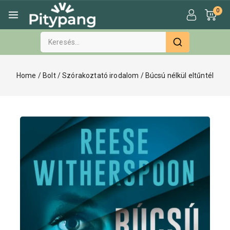
0
Home
/
Bolt
/
Szórakoztató irodalom
/
Búcsú nélkül eltűntél