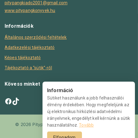
pitypangkiado2001@gmail.com
www.pitypangkonyvek.hu
Információk
Általános szerződési feltételek
Adatkezelési tájékoztató
Képes tájékoztató
Tájékoztató a “sütik”-ről
Kövess minket
Információ
Sütiket használunk a jobb felhasználói
élmény érdekében. Hogy megfeleljünk az
új elektronikus hírközlési adatvédelmi
irányelvnek, engedélyt kell kérnünk a sütik
© 2026 PitypangKönyvek.hu Minden jog fenntartva.
használatához.
Tovább
Elfogadom