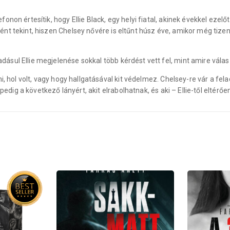
onon értesítik, hogy Ellie Black, egy helyi fiatal, akinek évekkel eze
nt tekint, hiszen Chelsey nővére is eltűnt húsz éve, amikor még tize
sul Ellie megjelenése sokkal több kérdést vett fel, mint amire válasz
i, hol volt, vagy hogy hallgatásával kit védelmez. Chelsey-re vár a fel
pedig a következő lányért, akit elrabolhatnak, és aki – Ellie-től eltérő