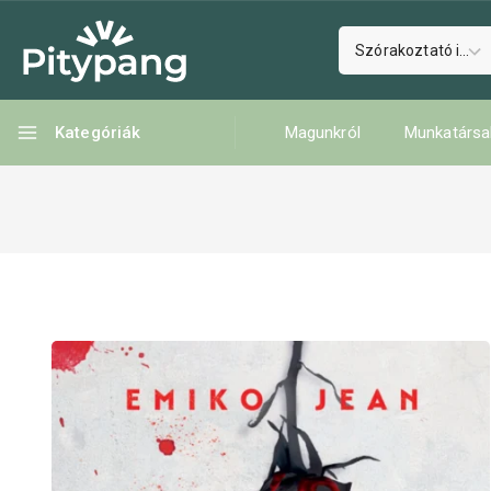
Kategóriák
Magunkról
Munkatársa