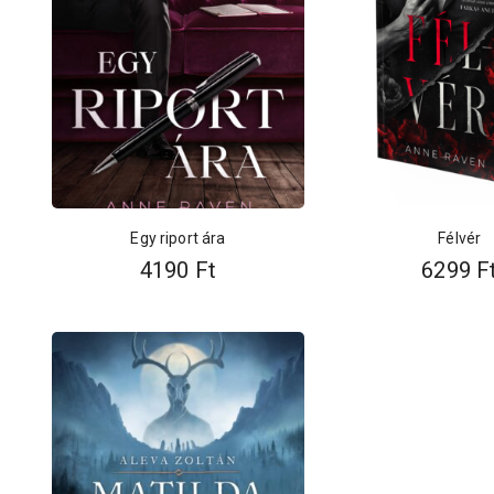
Egy riport ára
Félvér
4190
Ft
6299
F