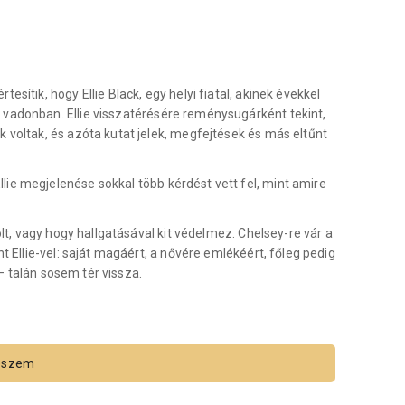
sítik, hogy Ellie Black, egy helyi fiatal, akinek évekkel
 vadonban. Ellie visszatérésére reménysugárként tekint,
 voltak, és azóta kutat jelek, megfejtések és más eltűnt
ie megjelenése sokkal több kérdést vett fel, mint amire
olt, vagy hogy hallgatásával kit védelmez. Chelsey-re vár a
t Ellie-vel: saját magáért, a nővére emlékéért, főleg pedig
 – talán sosem tér vissza.
eszem