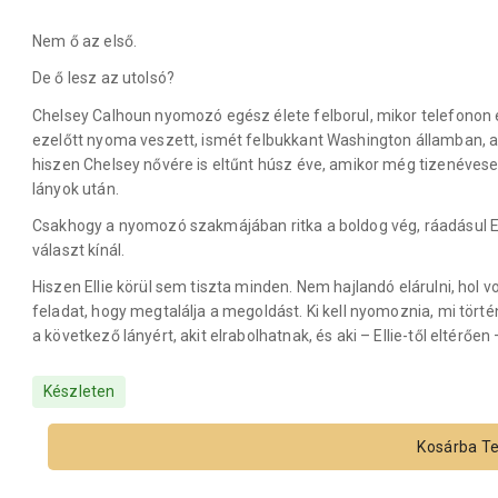
Nem ő az első.
De ő lesz az utolsó?
Chelsey Calhoun nyomozó egész élete felborul, mikor telefonon érte
ezelőtt nyoma veszett, ismét felbukkant Washington államban, a
hiszen Chelsey nővére is eltűnt húsz éve, amikor még tizenévesek
lányok után.
Csakhogy a nyomozó szakmájában ritka a boldog vég, ráadásul Ell
választ kínál.
Hiszen Ellie körül sem tiszta minden. Nem hajlandó elárulni, hol v
feladat, hogy megtalálja a megoldást. Ki kell nyomoznia, mi történ
a következő lányért, akit elrabolhatnak, és aki – Ellie-től eltérően
Készleten
Kosárba T