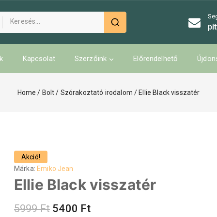
Se
pi
k
Kapcsolat
Szerzőink
Előrendelhető
Újdon
Home
/
Bolt
/
Szórakoztató irodalom
/
Ellie Black visszatér
Akció!
Márka:
Emiko Jean
Ellie Black visszatér
5999
Ft
5400
Ft