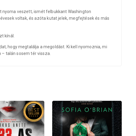
lőtt nyoma veszett, ismét felbukkant Washington
névesek voltak, és azóta kutat jelek, megfejtések és más
t kínál.
adat, hogy megtalálja a megoldást. Ki kell nyomoznia, mi
en – talán sosem tér vissza.