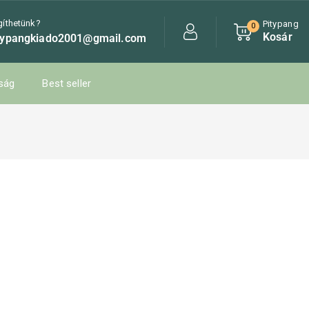
gíthetünk?
Pitypang
0
Kosár
typangkiado2001@gmail.com
ság
Best seller