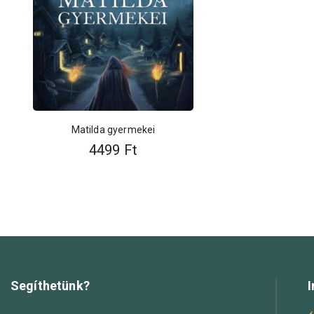
Matilda gyermekei
4499
Ft
Segíthetünk?
I