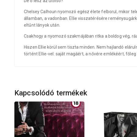
De ő lesz az utolsó?
Chelsey Calhoun nyomozó egész élete felborul, mikor telef
államban, a vadonban. Ellie visszatérésére reménysugárké
eltűnt lányok után.
Csakhogy a nyomozó szakmájában ritka a boldog vég, ráadá
Hiszen Ellie körül sem tiszta minden. Nem hajlandó eláruln
történt Ellie-vel: saját magáért, a nővére emlékéért, főleg 
Kapcsolódó termékek