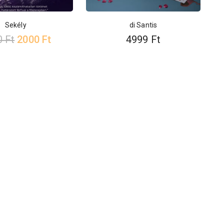
Sekély
di Santis
0
Ft
2000
Ft
4999
Ft