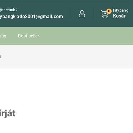
gíthetünk?
Pitypang
0
Kosár
typangkiado2001@gmail.com
ság
Best seller
t
rját