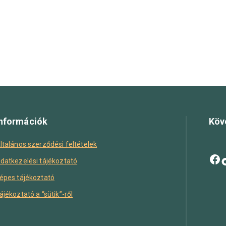
nformációk
Köv
ltalános szerződési feltételek
datkezelési tájékoztató
épes tájékoztató
ájékoztató a “sütik”-ről