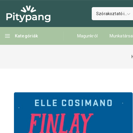
Kategóriák
Magunkról
Munkatársa