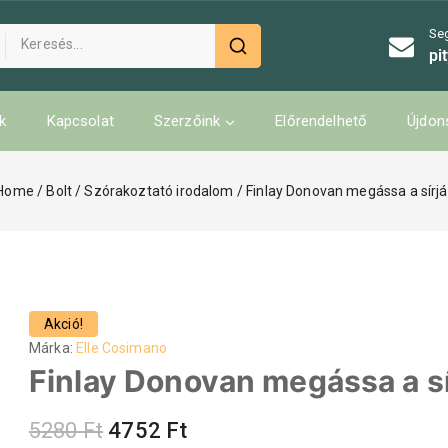
Se
pi
k
Kapcsolat
Szerzőink
Előrendelhető
Újdon
Home
/
Bolt
/
Szórakoztató irodalom
/
Finlay Donovan megássa a sírjá
Akció!
Márka:
Elle Cosimano
Finlay Donovan megássa a sí
5280
Ft
4752
Ft