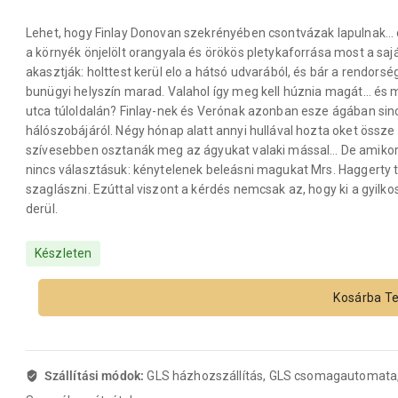
Lehet, hogy Finlay Donovan szekrényében csontvázak lapulnak… de
a környék önjelölt orangyala és örökös pletykaforrása most a saj
akasztják: holttest kerül elo a hátsó udvarából, és bár a rendorsé
bunügyi helyszín marad. Valahol így meg kell húznia magát… és m
utca túloldalán? Finlay-nek és Verónak azonban esze ágában sinc
hálószobájáról. Négy hónap alatt annyi hullával hozta oket össze 
szívesebben osztanák meg az ágyukat valaki mással… De amikor
nincs választásuk: kénytelenek beleásni magukat Mrs. Haggerty ti
szaglászni. Ezúttal viszont a kérdés nemcsak az, hogy ki a gyilk
derül.
Készleten
Kosárba T
Szállítási módok:
GLS házhozszállítás, GLS csomagautomata