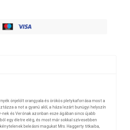
rnyék önjelölt orangyala és örökös pletykaforrása most a
sztázza a not a gyanú alól, a háza lezárt bunügyi helyszín
lay-nek és Verónak azonban esze ágában sincs újabb
bból egy életre elég, és most már sokkal szívesebben
kénytelenek beleásni magukat Mrs. Haggerty titkaiba,