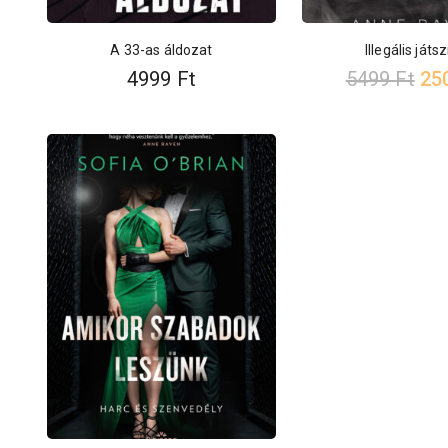
A 33-as áldozat
Illegális ját
4999
Ft
5499
Ft
25