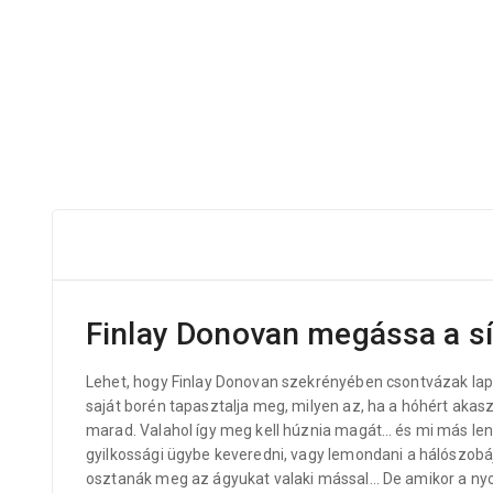
Finlay Donovan megássa a sí
Lehet, hogy Finlay Donovan szekrényében csontvázak lapul
saját borén tapasztalja meg, milyen az, ha a hóhért akaszt
marad. Valahol így meg kell húznia magát… és mi más len
gyilkossági ügybe keveredni, vagy lemondani a hálószobáj
osztanák meg az ágyukat valaki mással… De amikor a nyom