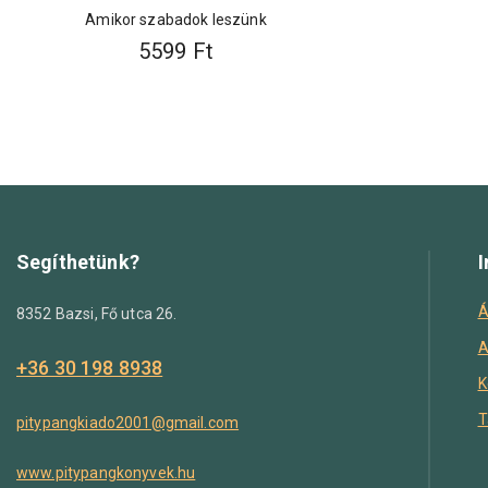
Amikor szabadok leszünk
5599
Ft
Segíthetünk?
I
Á
8352 Bazsi, Fő utca 26.
A
+36 30 198 8938
K
T
pitypangkiado2001@gmail.com
www.pitypangkonyvek.hu