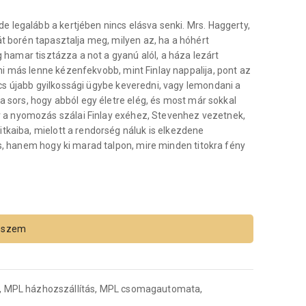
 legalább a kertjében nincs elásva senki. Mrs. Haggerty,
át borén tapasztalja meg, milyen az, ha a hóhért
g hamar tisztázza a not a gyanú alól, a háza lezárt
i más lenne kézenfekvobb, mint Finlay nappalija, pont az
s újabb gyilkossági ügybe keveredni, vagy lemondani a
a sors, hogy abból egy életre elég, és most már sokkal
 a nyomozás szálai Finlay exéhez, Stevenhez vezetnek,
tkaiba, mielott a rendorség náluk is elkezdene
os, hanem hogy ki marad talpon, mire minden titokra fény
eszem
, MPL házhozszállítás, MPL csomagautomata,