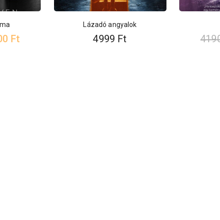
szma
Lázadó angyalok
00
Ft
4999
Ft
419