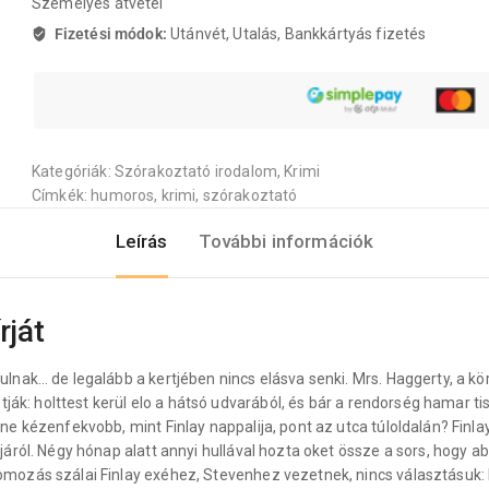
Személyes átvétel
Fizetési módok:
Utánvét, Utalás, Bankkártyás fizetés
Kategóriák:
Szórakoztató irodalom
,
Krimi
Címkék:
humoros
,
krimi
,
szórakoztató
Leírás
További információk
rját
nak… de legalább a kertjében nincs elásva senki. Mrs. Haggerty, a kö
ják: holttest kerül elo a hátsó udvarából, és bár a rendorség hamar ti
ne kézenfekvobb, mint Finlay nappalija, pont az utca túloldalán? Fin
áról. Négy hónap alatt annyi hullával hozta oket össze a sors, hogy a
ozás szálai Finlay exéhez, Stevenhez vezetnek, nincs választásuk: 